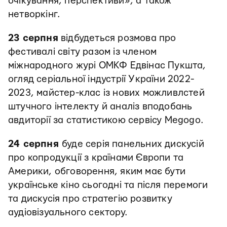
очікування, перспективи», а також
нетворкінг.
23 серпня
відбудеться розмова про
фестивалі світу разом із членом
міжнародного журі ОМКФ Едвінас Пукшта,
огляд серіальної індустрії України 2022-
2023, майстер-клас із нових можливлстей
штучного інтелекту й аналіз вподобань
авдиторії за статистикою сервісу Megogo.
24 серпня
буде серія панельних дискусій
про копродукції з країнами Європи та
Америки, обговорення, яким має бути
українське кіно сьогодні та після перемоги
та дискусія про стратегію розвитку
аудіовізуального сектору.