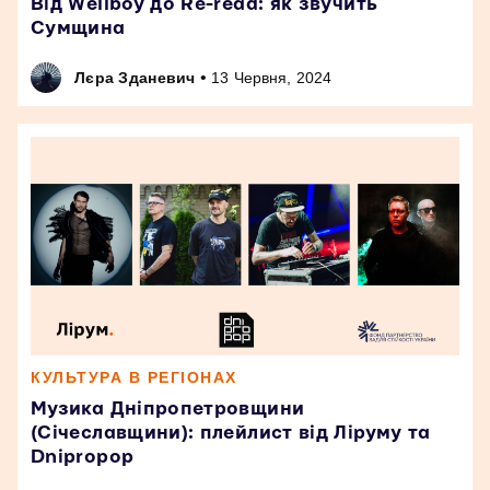
Від Wellboy до Re-read: як звучить
Сумщина
•
Лєра Зданевич
13 Червня, 2024
КУЛЬТУРА В РЕГІОНАХ
Музика Дніпропетровщини
(Січеславщини): плейлист від Ліруму та
Dnipropop