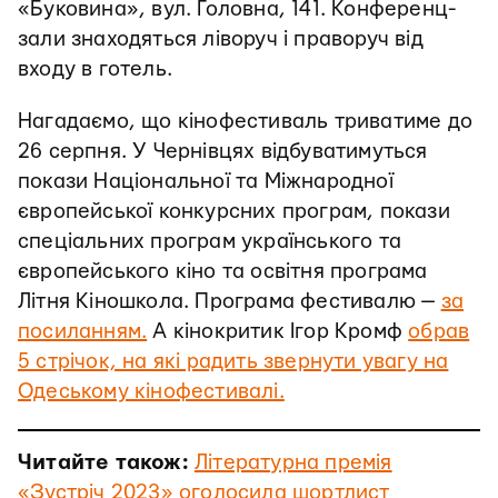
«Буковина», вул. Головна, 141. Конференц-
зали знаходяться ліворуч і праворуч від
входу в готель.
Нагадаємо, що кінофестиваль триватиме до
26 серпня. У Чернівцях відбуватимуться
покази Національної та Міжнародної
європейської конкурсних програм, покази
спеціальних програм українського та
європейського кіно та освітня програма
Літня Кіношкола. Програма фестивалю —
за
посиланням.
А кінокритик Ігор Кромф
обрав
5 стрічок, на які радить звернути увагу на
Одеському кінофестивалі.
Читайте також:
Літературна премія
«Зустріч 2023» оголосила шортлист