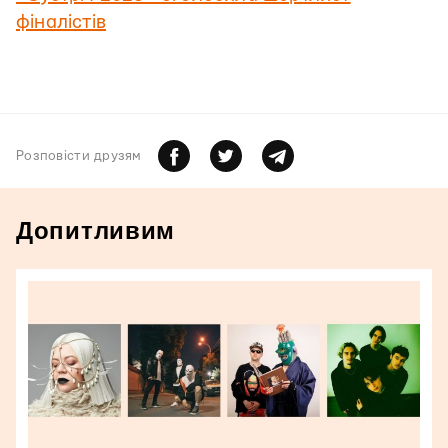
фіналістів
Розповiсти друзям
Допитливим