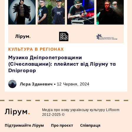
КУЛЬТУРА В РЕГІОНАХ
Музика Дніпропетровщини
(Січеславщини): плейлист від Ліруму та
Dnipropop
•
Лєра Зданевич
12 Червня, 2024
Медiа про нову українську культуру LiRoom
2012-2025 ©
Підтримайте Лірум
Про проєкт
Співпраця