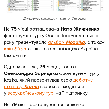
Джерело: скріншот газети Сегодня
На
75
місці розташована
Ната Жижченко
,
фронтвумен гурту Onuka. Її команда цього
року презентувала
альбом
Mozaїka
, а також
кліп
Strum
спільно з організацією Україна
без сміття.
Одразу за нею,
76
місце, посіла
Олександра Зарицька
фронтвумен гурту
Kazka, який презентував свою
дебютну
платівку
Karma
і зараз знаходяться
у
всеукраїнському турі
на її підтримку.
На
79
місці розташувалась співачка