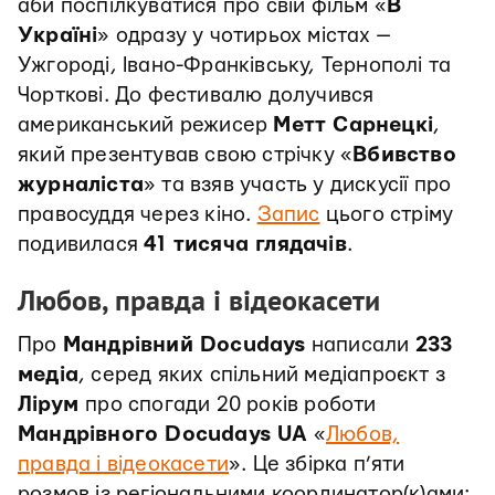
аби поспілкуватися про свій фільм «
В
Україні
» одразу у чотирьох містах —
Ужгороді, Івано-Франківську, Тернополі та
Чорткові. До фестивалю долучився
американський режисер
Метт Сарнецкі
,
який презентував свою стрічку «
Вбивство
журналіста
» та взяв участь у дискусії про
правосуддя через кіно.
Запис
цього стріму
подивилася
41 тисяча глядачів
.
Любов, правда і відеокасети
Про
Мандрівний Docudays
написали
233
медіа
, серед яких спільний медіапроєкт з
Лірум
про спогади 20 років роботи
Мандрівного Docudays UA
«
Любов,
правда і відеокасети
». Це збірка п’яти
розмов із регіональними координатор(к)ами: