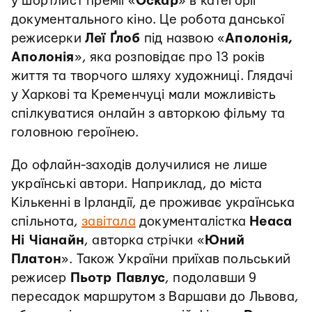
у шортлист премії «
Оскар
» в категорії
документального кіно. Це робота данської
режисерки
Леї Ґлоб
під назвою «
Аполонія,
Аполонія
», яка розповідає про 13 років
життя та творчого шляху художниці. Глядачі
у Харкові та Кременчуці мали можливість
спілкуватися онлайн з авторкою фільму та
головною героїнею.
До офлайн-заходів долучилися не лише
українські автори. Наприклад, до міста
Кількенні в Ірландії, де проживає українська
спільнота,
завітала
документалістка
Неаса
Ні Чіанайн
, авторка стрічки «
Юний
Платон
». Також України приїхав польський
режисер
Пьотр Павлус
, подолавши 9
пересадок маршрутом з Варшави до Львова,