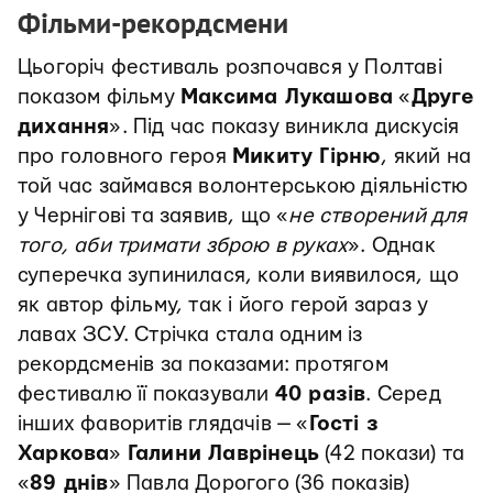
Фільми-рекордсмени
Цьогоріч фестиваль розпочався у Полтаві
показом фільму
Максима Лукашова
«
Друге
дихання
». Під час показу виникла дискусія
про головного героя
Микиту Гірню
, який на
той час займався волонтерською діяльністю
у Чернігові та заявив, що «
не створений для
того, аби тримати зброю в руках
». Однак
суперечка зупинилася, коли виявилося, що
як автор фільму, так і його герой зараз у
лавах ЗСУ. Стрічка стала одним із
рекордсменів за показами: протягом
фестивалю її показували
40 разів
. Серед
інших фаворитів глядачів — «
Гості з
Харкова
»
Галини Лаврінець
(42 покази) та
«
89 днів
» Павла Дорогого (36 показів)