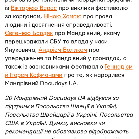
із
Вікторією Верес
про виклики фестивалю
за кордоном,
Ніною Хомою
про права
людини і досягнення справедливості,
Євгенією Бардяк
про Мандрівний, якому
перешкоджали СБУ та влада у часи
Януковича,
Андрієм Воликом
про
упередження та Мандрівний у громадах, а
також із засновниками фестивалю
Геннадієм
й Ігорем Кофманами
про те, як народився
Мандрівний Docudays UA.
20 Мандрівний Docudays UA відбувся за
підтримки Посольства Швеції в Україні,
Посольства Швейцарії в Україні, Посольства
США в Україні. Думки, висновки чи
рекомендації не обов’язково відображають