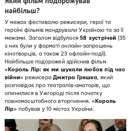
Який фільм подорожував
найбільш?
У межах фестивалю режисери, герої та
героїні фільмів мандрували Україною та за її
межами. Загалом відбулося
58 зустрічей
(35
з них були у форматі онлайн-запрошень
кінотворців, а також 23 офлайн-події).
Найбільше подорожей здійснив фільм
«
Король Лір: як ми шукали любов під час
війни
» режисера
Дмитра Грешка
, який
розповідає про театралів-аматорів, що
опинилися в Ужгороді після початку
повномасштабного вторгнення. «
Король
Лір
» побував у 10 містах України.