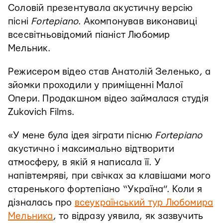
Соловій презентувала акустичну версію
пісні
Fortepiano
. Акомпонував виконавиці
всесвітньовідомий піаніст Любомир
Мельник.
Режисером відео став Анатолій Зеленько, а
зйомки проходили у приміщенні Малої
Опери. Продакшном відео займалася студія
Zukovich Films.
«У мене була ідея зіграти пісню
Fortepiano
акустично і максимально відтворити
атмосферу, в якій я написала її. У
напівтемряві, при свічках за клавішами мого
старенького фортепіано “Україна”. Коли я
дізналась про
всеукраїнський тур Любомира
Мельника
, то відразу уявила, як зазвучить