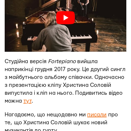
Студійна версія
Fortepiano
вийшла
наприкінці грудня 2017 року. Це другий сингл
з майбутнього альбому співачки. Одночасно
з презентацією кліпу Христина Соловій
випустила і кліп на нього. Подивитись відео
можна
тут
.
Нагадаємо, що нещодавно ми
писали
про
те, що Христина Соловій шукає новий
музикантів до гурту.