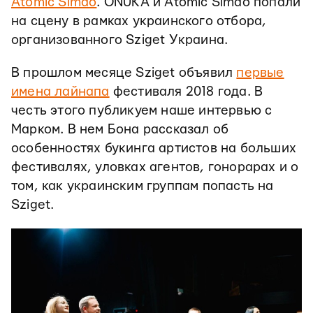
Atomic Simao
. ONUKA и Atomic Simao попали
на сцену в рамках украинского отбора,
организованного Sziget Украина.
В прошлом месяце Sziget объявил
первые
имена лайнапа
фестиваля 2018 года. В
честь этого публикуем наше интервью с
Марком. В нем Бона рассказал об
особенностях букинга артистов на больших
фестивалях, уловках агентов, гонорарах и о
том, как украинским группам попасть на
Sziget.