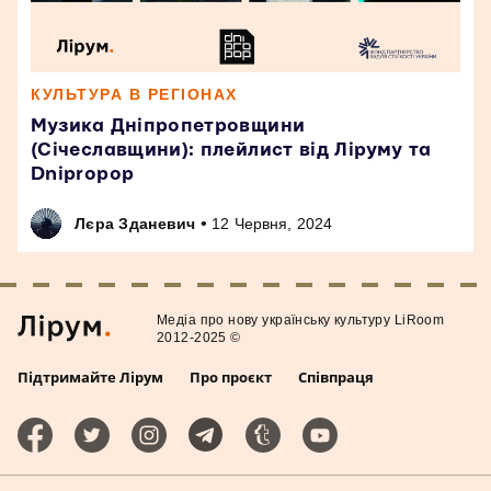
КУЛЬТУРА В РЕГІОНАХ
Музика Дніпропетровщини
(Січеславщини): плейлист від Ліруму та
Dnipropop
•
Лєра Зданевич
12 Червня, 2024
Медiа про нову українську культуру LiRoom
2012-2025 ©
Підтримайте Лірум
Про проєкт
Співпраця