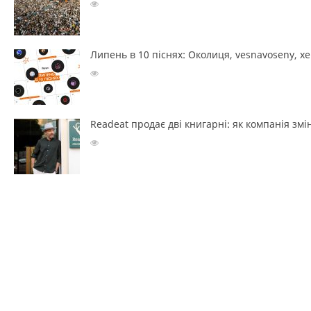
Липень в 10 піснях: Околиця, vesnavoseny, х
Readeat продає дві книгарні: як компанія з