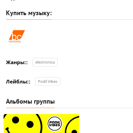
Купить музыку:
Жанры::
electronica
Лейблы::
Podil Vibes
Альбомы группы