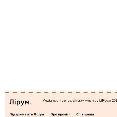
Медiа про нову українську культуру LiRoom 20
Підтримайте Лірум
Про проєкт
Співпраця