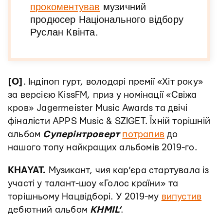
прокоментував
музичний
продюсер Національного відбору
Руслан Квінта.
[О]
. Індіпоп гурт, володарі премії «Хіт року»
за версією KissFM, приз у номінації «Свіжа
кров» Jagermeister Music Awards та двічі
фіналісти APPS Music & SZIGET. Їхній торішній
альбом
Суперінтроверт
потрапив
до
нашого топу найкращих альбомів 2019-го.
KHAYAT.
Музикант, чия кар’єра стартувала із
участі у талант-шоу «Голос країни» та
торішньому Нацвідборі. У 2019-му
випустив
дебютний альбом
KHMIL’
.