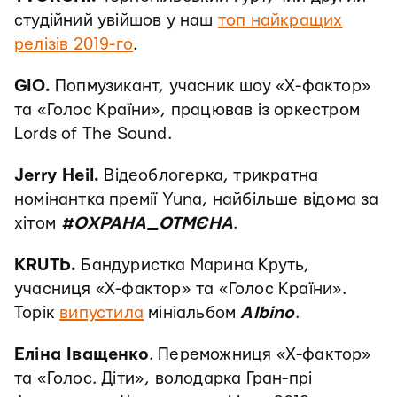
студійний увійшов у наш
топ найкращих
релізів 2019-го
.
GIO.
Попмузикант, учасник шоу «Х-фактор»
та «Голос Країни», працював із оркестром
Lords of The Sound.
Jerry Heil.
Відеоблогерка, трикратна
номінантка премії Yuna, найбільше відома за
хітом
#ОХРАНА_ОТМЄНА
.
KRUTЬ.
Бандуристка Марина Круть,
учасниця «Х-фактор» та «Голос Країни».
Торік
випустила
мініальбом
Albino
.
Еліна Іващенко
. Переможниця «Х-фактор»
та «Голос. Діти», володарка Гран-прі