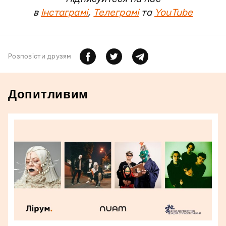
в
Інстаграмі
,
Телеграмі
та
YouTube
Розповiсти друзям
Допитливим