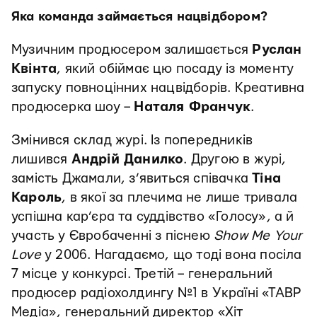
Яка команда займається нацвідбором?
Музичним продюсером залишається
Руслан
Квінта
, який обіймає цю посаду із моменту
запуску повноцінних нацвідборів. Креативна
продюсерка шоу –
Наталя Франчук
.
Змінився склад журі. Із попередників
лишився
Андрій Данилко
. Другою в журі,
замість Джамали, з’явиться співачка
Тіна
Кароль
, в якої за плечима не лише тривала
успішна кар’єра та суддівство «Голосу», а й
участь у Євробаченні з піснею
Show Me Your
Love
у 2006. Нагадаємо, що тоді вона посіла
7 місце у конкурсі. Третій – генеральний
продюсер радіохолдингу №1 в Україні «ТАВР
Медіа», генеральний директор «Хіт