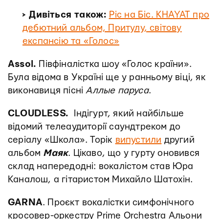
> Дивіться також:
Ріс на Біс. KHAYAT про
дебютний альбом, Притулу, світову
експансію та «Голос»
Assol.
Півфіналістка шоу «Голос країни».
Була відома в Україні ще у ранньому віці, як
виконавиця пісні
Аллые паруса
.
CLOUDLESS.
Індігурт, який найбільше
відомий телеаудиторії саундтреком до
серіалу «Школа». Торік
випустили
другий
альбом
Маяк
. Цікаво, що у гурту оновився
склад напередодні: вокалістом став Юра
Каналош, а гітаристом Михайло Шатохін.
GARNA
. Проєкт вокалістки симфонічного
кросовер-оркестру Prime Orchestra Альони