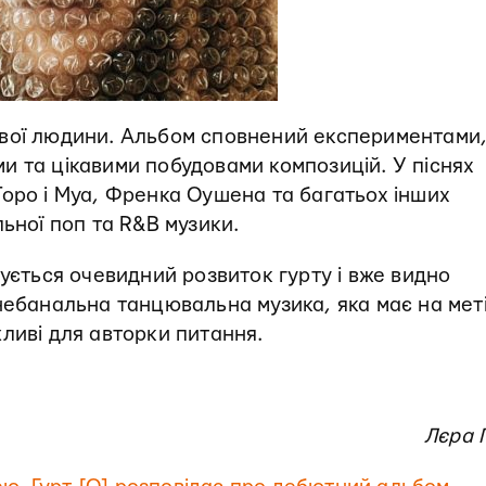
ової людини. Альбом сповнений експериментами
и та цікавими побудовами композицій. У піснях
Торо і Муа, Френка Оушена та багатьох інших
ьної поп та R&B музики.
вується очевидний розвиток гурту і вже видно
небанальна танцювальна музика, яка має на мет
ливі для авторки питання.
Лєра 