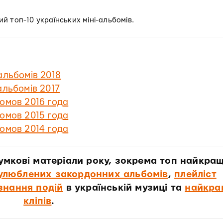
 топ-10 українських міні-альбомів.
альбомів 2018
альбомів 2017
омов 2016 года
омов 2015 года
омов 2014 года
сумкові матеріали року, зокрема топ найкра
улюблених закордонних альбомів
,
плейліст
знання подій
в українській музиці та
найкра
кліпів
.