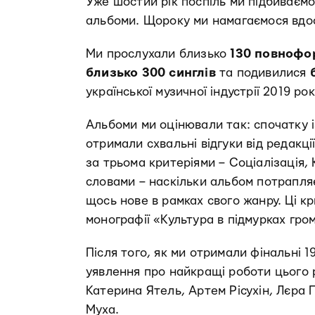
Уже шостий рік поспіль ми підбиваємо
альбоми. Щороку ми намагаємося вдо
Ми прослухали близько
130 повнофо
близько 300 синглів
та подивилися
української музичної індустрії 2019 рок
Альбоми ми оцінювали так: спочатку і
отримали схвальні відгуки від редакці
за трьома критеріями – Соціалізація, 
словами – наскільки альбом потрапляє
щось нове в рамках свого жанру. Ці кр
монографії «Культура в підмурках гро
Після того, як ми отримали фінальні 1
уявлення про найкращі роботи цього 
Катерина Ятель, Артем Рісухін, Лєра 
Муха.