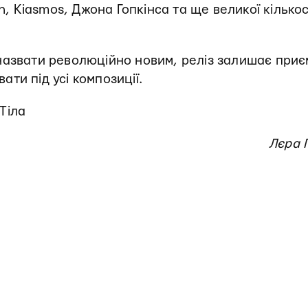
n, Kiasmos, Джона Гопкінса та ще великої кількос
назвати революційно новим, реліз залишає при
ти під усі композиції.
Тіла
Лєра 