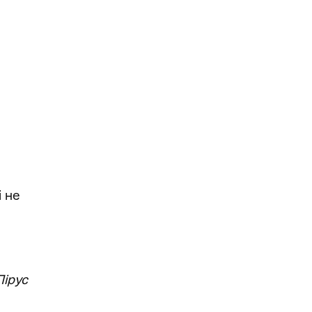
,
і не
Пірус