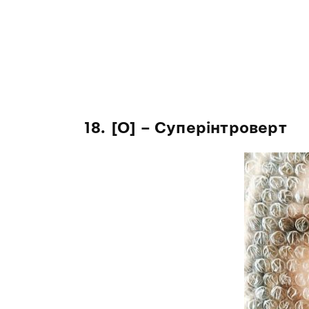
18.
[O]
–
Суперінтроверт