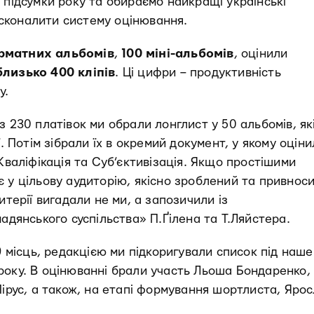
 підсумки року та обираємо найкращі українські
сконалити систему оцінювання.
рматних альбомів
,
100 міні-альбомів
, оцінили
близько 400 кліпів
. Ці цифри – продуктивність
у.
з 230 платівок ми обрали лонглист у 50 альбомів, як
ї. Потім зібрали їх в окремий документ, у якому оцін
Кваліфікація та Суб’єктивізація. Якщо простішими
 у цільову аудиторію, якісно зроблений та привнос
итерії вигадали не ми, а запозичили із
мадянського суспільства» П.Ґілена та Т.Ляйстера.
9 місць, редакцією ми підкоригували список під наше
року. В оцінюванні брали участь Льоша Бондаренко,
Пірус, а також, на етапі формування шортлиста, Яро