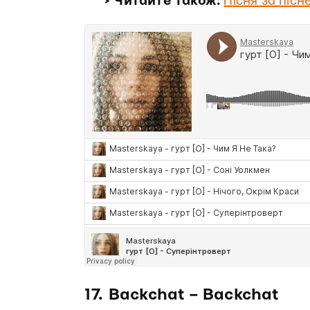
> Читайте також:
Пісня за піс
17. Backchat – Backchat