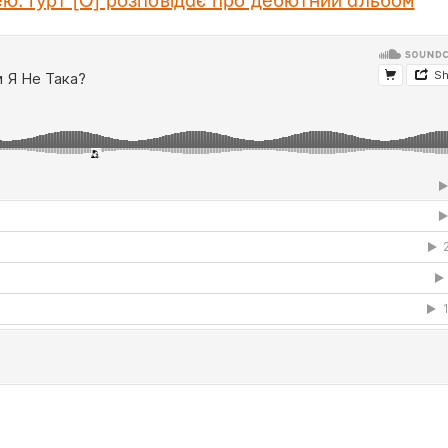
нею. Гурт [О] розповідає про дебютний альбом