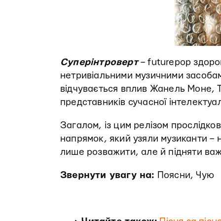
Суперінтроверт
– futurepop здор
нетривіальними музичними засобам
відчувається вплив Жанель Моне, 
представників сучасної інтелектуал
Загалом, із цим релізом прослідко
напрямок, який узяли музиканти – 
лише розважити, але й підняти важ
Звернути увагу на:
Поясни, Чую