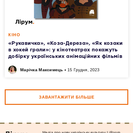
КІНО
«Рукавичка», «Коза-Дереза», «Як козаки
в хокей грали»: у кінотеатрах покажуть
добірку українських анімаційних фільмів
•
Марічка Максимець
15 Грудня, 2023
ЗАВАНТАЖИТИ БІЛЬШЕ
Медiа про нову українську культуру LiRoom