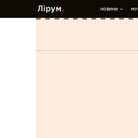
НОВИНИ
МУ
Білий
(LP)
Лєра Зданевич
•
4 Серпня, 2020