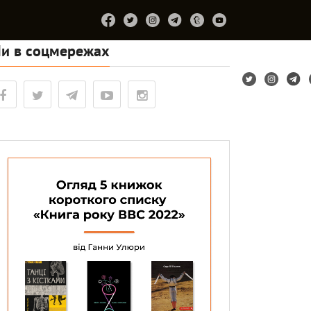
и в соцмережах
Підтримайте
Про
Співпраця
Лірум
проєкт