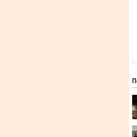
П
 що вийшов у 2019 році. Цим релізом вони
. «Білий реп — це стояти вранці в чергах в