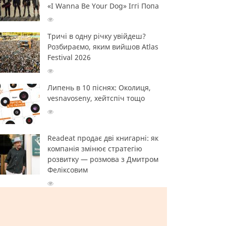
«I Wanna Be Your Dog» Іггі Попа
Тричі в одну річку увійдеш?
Розбираємо, яким вийшов Atlas
Festival 2026
Липень в 10 піснях: Околиця,
vesnavoseny, хейтспіч тощо
Readeat продає дві книгарні: як
компанія змінює стратегію
розвитку — розмова з Дмитром
Феліксовим