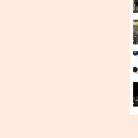
 під час зйомок власного кліпу обшукує поліція. Це
ки та унікальний сленг.»
тись самобутнім і справжнім та отримати широку
урту, Саня Monstr, Юра Zдоровий, Сергій Hort. —
 тому знаємо, що близьке і що болить простим
цани, що робиться на вулицях та що турбує тих,
лі. Все це ми називаємо БІЛИЙ реп, що є
ких як ми – простих людей. Чорні заробляють
тують учасники гурту «ПІВНІЧ» (PVNCH).