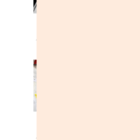
НА БАЛАНСІ
Love Exchang
Failure
Автор:
#BALANSBILOGO /
Автор:
#BALANSBILOGO
#БАЛАНСБІЛОГО
#БАЛАНСБІЛОГО
август 2017
сентябрь 2019
Re:DURA
Автор:
#BALANSBILOGO /