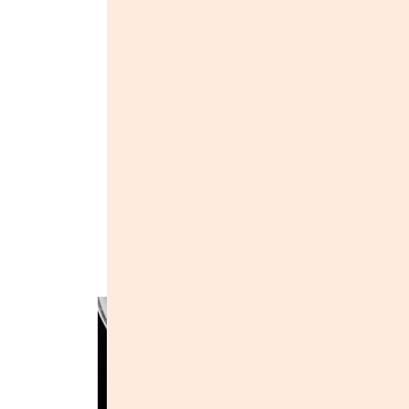
композитор, DJ & Scratcher,), Весел
продюсер, режисер, відео режисер, ав
вечірок та заходів) та Комар/Игрок
музикант, автор слів, музичний режи
"На Балансі"
альбом
. Зараз гурт п
сингли. Своєю метою фо
і хіп-хоп культури.
Інші альбоми групи