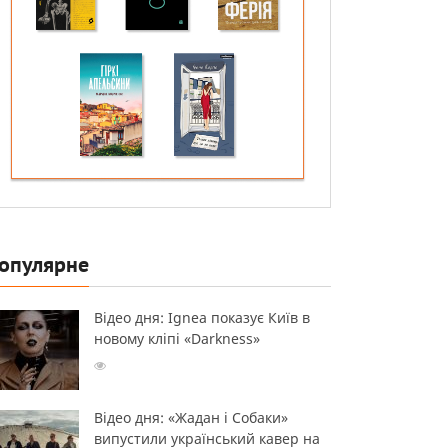
опулярне
Відео дня: Ignea показує Київ в
новому кліпі «Darkness»
Відео дня: «Жадан і Собаки»
випустили український кавер на