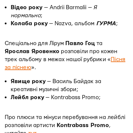
Відео року
— Andrii Barmalii —
Я
нормально
;
Колаба року
— Nazva, альбом
ГУРМА
;
Спеціально для Лірум
Павло Гоц
та
Ярослав Яровенко
розповіли про кожен
трек альбому в межах нашої рубрики «
Пісня
за піснею
».
Явище року
— Василь Байдак за
креативні музичні збори;
Лейбл року
— Kontrabass Promo;
Про плюси та мінуси перебування на лейблі
розповіли артисти
Kontrabass Promo
,