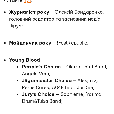
читайте
тут
.
Журналіст року
— Олексій Бондаренко,
головний редактор та засновник медіа
Лірум;
Майданчик року
— !FestRepublic;
Young Blood
People’s Choice
— Okazia, Yad Band,
Angela Vera;
Jägermeister Choice
— Alexjazz,
Renie Cares, A04F feat. JorDee;
Jury’s Choice
— Sophieme, Yarima,
Drum&Tuba Band;