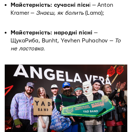
Майстерність: сучасні пісн
і — Anton
Kramer —
Знаєш, як болить
(Lama);
Майстерність: народні пісні
—
ЩукаРиба, Bunht, Yevhen Puhachov —
То
не ластовка
.