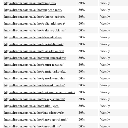
https://liroom.com.ua/author/lera-pirus/
30%
Weekly
https://liroom.com.ua/author/eughene-mori/
30%
Weekly
https://liroom.com.ua/author/viktoria_rudych/
30%
Weekly
https://liroom.com.ua/author/yulia-arkhipova/
30%
Weekly
https://liroom.com.ua/author/valeria-pokidina/
30%
Weekly
https://liroom.com.ua/author/alex-mitrakov/
30%
Weekly
https://liroom.com.ua/author/maria-blindiuk/
30%
Weekly
https://liroom.com.ua/author/diana-kovaleva/
30%
Weekly
https://liroom.com.ua/author/artur-sumarokov/
30%
Weekly
https://liroom.com.ua/author/dmitri-ignatiev/
30%
Weekly
https://liroom.com.ua/author/dartsia-tarkovska/
30%
Weekly
https://liroom.com.ua/author/yaroslav-mukha/
30%
Weekly
https://liroom.com.ua/author/alex-tokovenko/
30%
Weekly
https://liroom.com.ua/author/oleksandr-mamzurenko/
30%
Weekly
https://liroom.com.ua/author/alexey-shmurak/
30%
Weekly
https://liroom.com.ua/author/darko-lysen/
30%
Weekly
https://liroom.com.ua/author/lera-zdanevych/
30%
Weekly
https://liroom.com.ua/author/katrya-goncharuk/
30%
Weekly
https://liroom.com.ua/author/anna-zaikina/
30%
Weekly