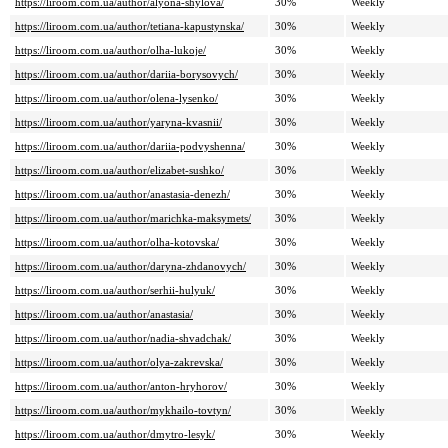
https://liroom.com.ua/author/alyona-shylova/
30%
Weekly
https://liroom.com.ua/author/tetiana-kapustynska/
30%
Weekly
https://liroom.com.ua/author/olha-lukoje/
30%
Weekly
https://liroom.com.ua/author/dariia-borysovych/
30%
Weekly
https://liroom.com.ua/author/olena-lysenko/
30%
Weekly
https://liroom.com.ua/author/yaryna-kvasnii/
30%
Weekly
https://liroom.com.ua/author/dariia-podvyshenna/
30%
Weekly
https://liroom.com.ua/author/elizabet-sushko/
30%
Weekly
https://liroom.com.ua/author/anastasia-denezh/
30%
Weekly
https://liroom.com.ua/author/marichka-maksymets/
30%
Weekly
https://liroom.com.ua/author/olha-kotovska/
30%
Weekly
https://liroom.com.ua/author/daryna-zhdanovych/
30%
Weekly
https://liroom.com.ua/author/serhii-hulyuk/
30%
Weekly
https://liroom.com.ua/author/anastasia/
30%
Weekly
https://liroom.com.ua/author/nadia-shvadchak/
30%
Weekly
https://liroom.com.ua/author/olya-zakrevska/
30%
Weekly
https://liroom.com.ua/author/anton-hryhorov/
30%
Weekly
https://liroom.com.ua/author/mykhailo-tovtyn/
30%
Weekly
https://liroom.com.ua/author/dmytro-lesyk/
30%
Weekly