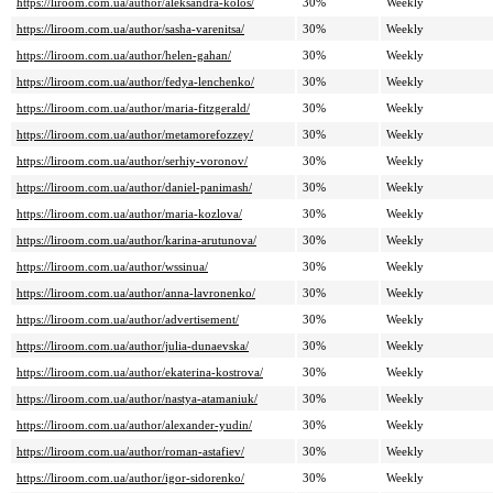
https://liroom.com.ua/author/aleksandra-kolos/
30%
Weekly
https://liroom.com.ua/author/sasha-varenitsa/
30%
Weekly
https://liroom.com.ua/author/helen-gahan/
30%
Weekly
https://liroom.com.ua/author/fedya-lenchenko/
30%
Weekly
https://liroom.com.ua/author/maria-fitzgerald/
30%
Weekly
https://liroom.com.ua/author/metamorefozzey/
30%
Weekly
https://liroom.com.ua/author/serhiy-voronov/
30%
Weekly
https://liroom.com.ua/author/daniel-panimash/
30%
Weekly
https://liroom.com.ua/author/maria-kozlova/
30%
Weekly
https://liroom.com.ua/author/karina-arutunova/
30%
Weekly
https://liroom.com.ua/author/wssinua/
30%
Weekly
https://liroom.com.ua/author/anna-lavronenko/
30%
Weekly
https://liroom.com.ua/author/advertisement/
30%
Weekly
https://liroom.com.ua/author/julia-dunaevska/
30%
Weekly
https://liroom.com.ua/author/ekaterina-kostrova/
30%
Weekly
https://liroom.com.ua/author/nastya-atamaniuk/
30%
Weekly
https://liroom.com.ua/author/alexander-yudin/
30%
Weekly
https://liroom.com.ua/author/roman-astafiev/
30%
Weekly
https://liroom.com.ua/author/igor-sidorenko/
30%
Weekly