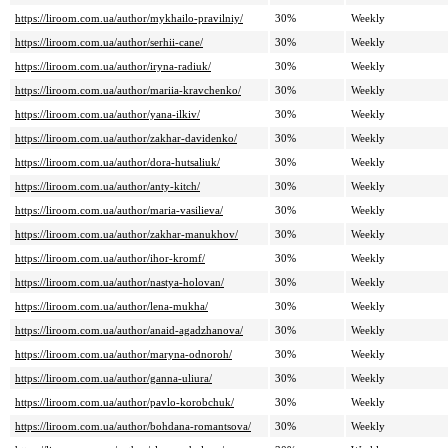
https://liroom.com.ua/author/mykhailo-pravilniy/
30%
Weekly
https://liroom.com.ua/author/serhii-cane/
30%
Weekly
https://liroom.com.ua/author/iryna-radiuk/
30%
Weekly
https://liroom.com.ua/author/mariia-kravchenko/
30%
Weekly
https://liroom.com.ua/author/yana-ilkiv/
30%
Weekly
https://liroom.com.ua/author/zakhar-davidenko/
30%
Weekly
https://liroom.com.ua/author/dora-hutsaliuk/
30%
Weekly
https://liroom.com.ua/author/anty-kitch/
30%
Weekly
https://liroom.com.ua/author/maria-vasilieva/
30%
Weekly
https://liroom.com.ua/author/zakhar-manukhov/
30%
Weekly
https://liroom.com.ua/author/ihor-kromf/
30%
Weekly
https://liroom.com.ua/author/nastya-holovan/
30%
Weekly
https://liroom.com.ua/author/lena-mukha/
30%
Weekly
https://liroom.com.ua/author/anaid-agadzhanova/
30%
Weekly
https://liroom.com.ua/author/maryna-odnoroh/
30%
Weekly
https://liroom.com.ua/author/ganna-uliura/
30%
Weekly
https://liroom.com.ua/author/pavlo-korobchuk/
30%
Weekly
https://liroom.com.ua/author/bohdana-romantsova/
30%
Weekly