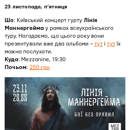
23 листопада, п’ятниця
Шо
: Київський концерт гурту
Лінія
Маннергейма
у рамках всеукраїнського
туру. Нагадаємо, що цього року вони
презентували вже два альбоми –
тут
і
тут
їх
можна послухати.
Куда
: Mezzanine, 19:30
Почьом
:
250 грн