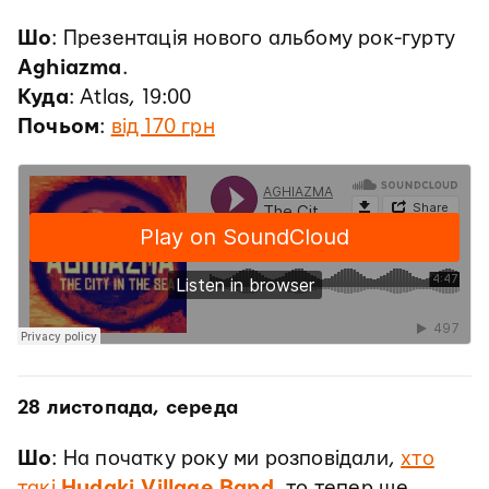
Шо
: Презентація нового альбому рок-гурту
Aghiazma
.
Куда
: Atlas, 19:00
Почьом
:
від 170 грн
28 листопада, середа
Шо
: На початку року ми розповідали,
хто
такі
Hudaki Village Band
, то тепер ще