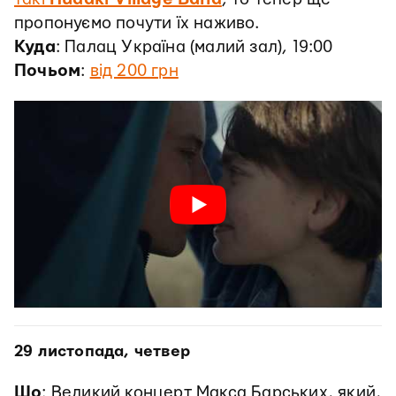
пропонуємо почути їх наживо.
Куда
: Палац Україна (малий зал), 19:00
Почьом
:
від 200 грн
29 листопада, четвер
Шо
: Великий концерт Макса Барських, який,