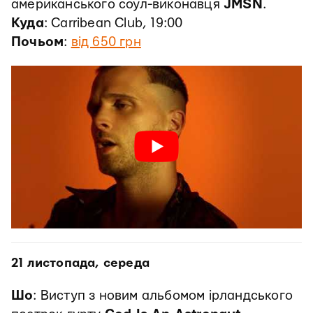
американського соул-виконавця
JMSN
.
Куда
: Carribean Club, 19:00
Почьом
:
від 650 грн
21 листопада, середа
Шо
: Виступ з новим альбомом ірландського