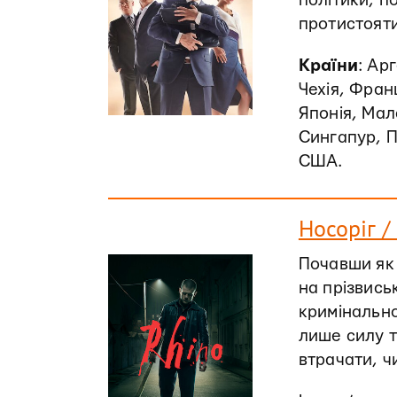
політики, п
протистояти
Країни
: Ар
Чехія, Франці
Японія, Мал
Сингапур, П
США.
Носоріг /
Почавши як
на прізвись
кримінальної
лише силу т
втрачати, ч