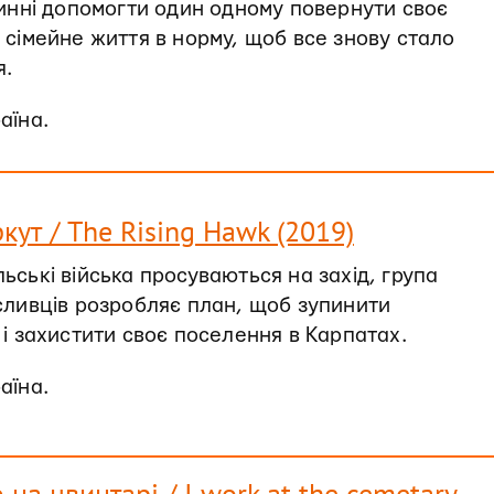
винні допомогти один одному повернути своє
 сімейне життя в норму, щоб все знову стало
я.
раїна.
кут / The Rising Hawk (2019)
ьські війська просуваються на захід, група
сливців розробляє план, щоб зупинити
 і захистити своє поселення в Карпатах.
раїна.
на цвинтарі / I work at the cemetary