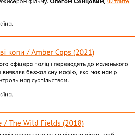
режисером фільму,
Олегом Сенцовим
,
читайте
раїна.
і копи / Amber Cops (2021)
ого офіцера поліції переводять до маленького
ін виявляє безжалісну мафію, яка має намір
нтроль над суспільством.
раїна.
 / The Wild Fields (2018)