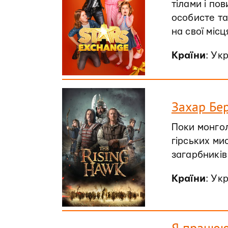
тілами і по
особисте та
на свої місц
Країни
: Ук
Захар Бер
Поки монгол
гірських ми
загарбників
Країни
: Ук
Я працюю 