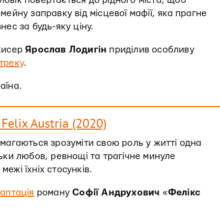
овік повертається до рідного міста, щоб
імейну заправку від місцевої мафії, яка прагне
нес за будь-яку ціну.
ежисер
Ярослав Лодигін
приділив особливу
треку
.
раїна.
Felix Austria (2020)
амагаються зрозуміти свою роль у житті одна
льки любов, ревнощі та трагічне минуле
межі їхніх стосунків.
аптація
роману
Софії Андрухович
«
Фелікс