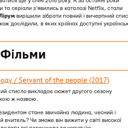
атися ще у січні 2016 року. А за останні роки
 та серіали з’явились в каталозі Netflix, стали
Лірум
вирішили зібрати повний і вичерпний спи
кож дослідили, в яких країнах доступні українськ
Фільми
оду / Servant of the people (2017)
кий стисло викладає сюжет другого сезону
акою ж назвою.
езидентом стане звичайна людина, чесний і
 вчитель? Чи зможе він вижити у світі високої