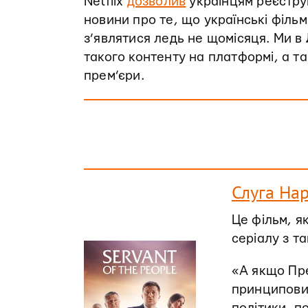
Netflix
дозволив
українцям реєструв
новини про те, що українські фільми
з’являтися ледь не щомісяця. Ми в
такого контенту на платформі, а та
прем’єри.
Слуга Нар
Це фільм, я
серіалу з т
«А якщо Пр
принциповий