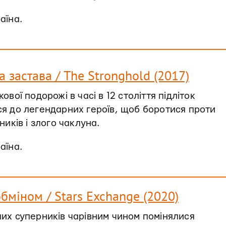
раїна.
 застава / The Stronghold (2017)
ової подорожі в часі в 12 століття підліток
я до легендарних героїв, щоб боротися проти
ників і злого чаклуна.
раїна.
обміном / Stars Exchange (2020)
их суперників чарівним чином помінялися