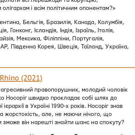
одолати всі перешкоди та корупцію,
 олігархам і всім політичним опонентам?»
гентина, Бельгія, Бразилія, Канада, Колумбія,
я, Гонконг, Ісландія, Індія, Ізраїль, Італія,
айзія, Мексика, Філіппіни, Португалія,
АР, Південна Корея, Швеція, Таїланд, Україна,
 Rhino (2021)
 агресивний правопорушник, молодий чоловік
ко Носоріг швидко прокладає собі шлях до
 ієрархії в Україні 1990-х років. Носоріг знав
а жорстокість, але, не маючи нічого, що
и зможе він нарешті знайти шанс на спокуту?