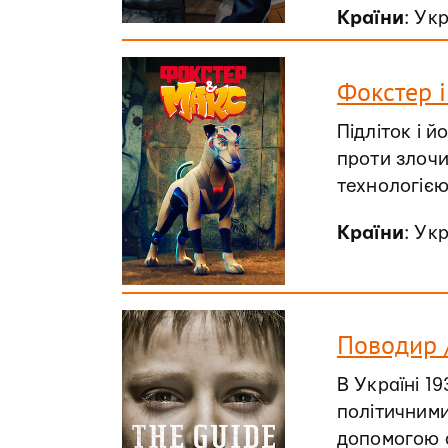
Країни
: Ук
Фокстер і
Підліток і 
проти злочи
технологією
Країни
: Ук
Поводир /
В Україні 1
політичним
допомогою с