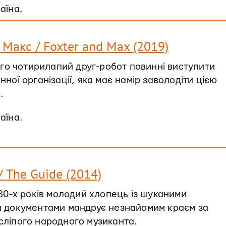
раїна.
 Макс / Foxter and Max (2019)
його чотирилапий друг-робот повинні виступити
нної організації, яка має намір заволодіти цією
.
раїна.
 The Guide (2014)
930-х років молодий хлопець із шуканими
и документами мандрує незнайомим краєм за
ліпого народного музиканта.