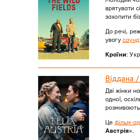
Молодий чол
врятувати с
захопити біз
До речі, р
увагу
саунд
Країни
: Ук
Віддана / 
Дві жінки н
одної, оскі
розмивають 
Це
фільм-ад
Австрія
».