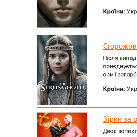
Країни
: Ук
Сторожова
Після випадк
приєднуєтьс
армії загарб
Країни
: Ук
Зірки за 
Двоє запекл